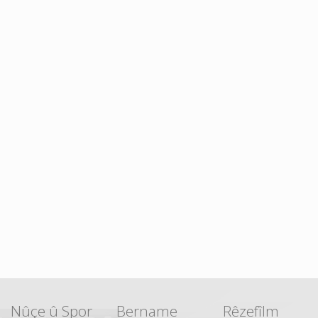
Nûçe û Spor
Bername
Rêzefîlm