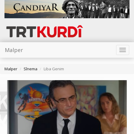
Malper
Toggl
naviga
Malper
Sînema
Liba Genim