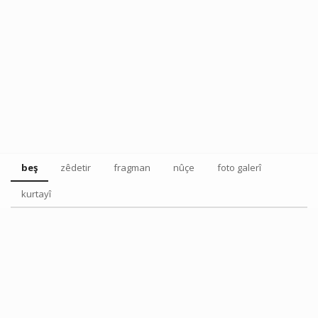
beş
zêdetir
fragman
nûçe
foto galerî
kurtayî
Tweet
Share this selection