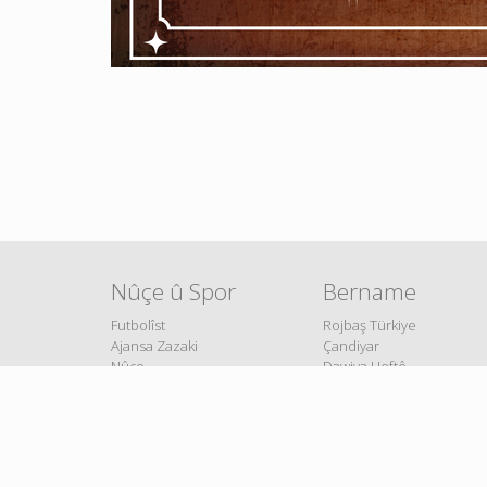
Nûçe û Spor
Bername
Futbolîst
Rojbaş Türkiye
Ajansa Zazaki
Çandiyar
Nûçe
Dawiya Heftê
Dengbêj
Hevdeng
Copyright © 2026 TRT Kurdî. Tüm hakları saklıdır.