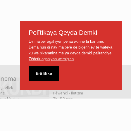
Polîtîkaya Qeyda Demkî
Ev malper agahiyên pênasekirinê bi kar tîne.
Dema hûn di nav malperê de bigerin ev tê wateya
ku we bikaranîna me ya qeyda demkî pejirandiye.
Zêdetir agahiyan werbigirin
Erê Bike
înema
TRT Kurdî
aşbellek
tabii
ang
Pêwendî / İletişim
mer Muxtar
Zindî Radyo
ya Qeşayê
Nexşeya Malperê
lasî Tune
Parametreyên Staliteyê
Çerez Politikası
|
Gizlilik Politikası
|
Kullanım Koşulları