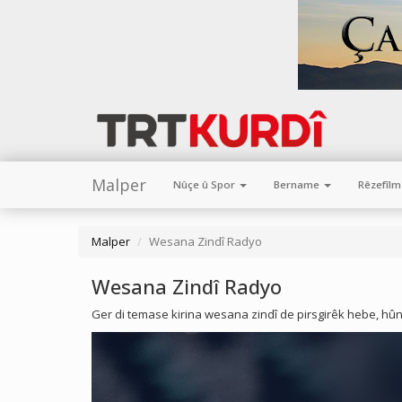
Malper
Nûçe û Spor
Bername
Rêzefîl
Malper
Wesana Zindî Radyo
Wesana Zindî Radyo
Ger di temase kirina wesana zindî de pirsgirêk hebe, hûn di