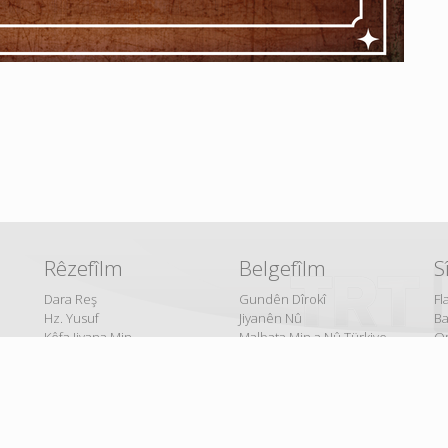
Rêzefîlm
Belgefîlm
S
Dara Reş
Gundên Dîrokî
Fl
Hz. Yusuf
Jiyanên Nû
B
Kêfa Jiyana Min
Malbata Min a Nû Türkiye
O
Vefa Siltan
Serborî û Serzêr
Ri
Çiyayê Dil
Çîrokên Dengbêjiyê
Xe