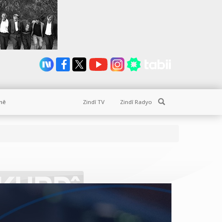
Search
nê
Zindî TV
Zindî Radyo