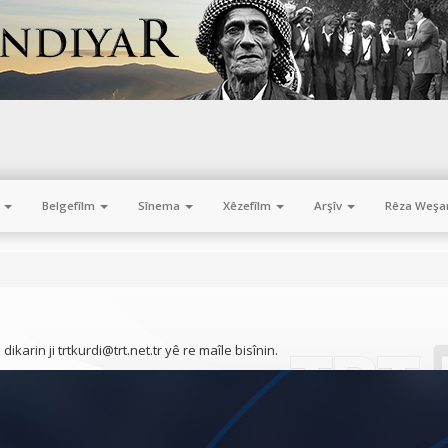
m
Belgefîlm
Sînema
Xêzefîlm
Arşîv
Rêza Weşa
karin ji trtkurdi@trt.net.tr yê re maîle bisînin.