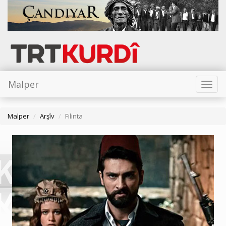
Malper
Toggl
naviga
Malper
Arşîv
Filinta