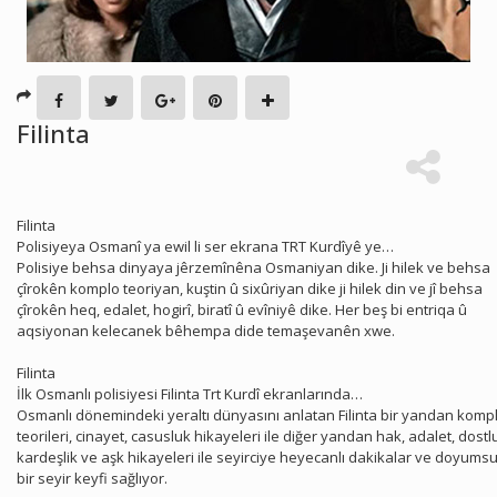
Filinta
Filinta
Polisiyeya Osmanî ya ewil li ser ekrana TRT Kurdîyê ye…
Polisiye behsa dinyaya jêrzemînêna Osmaniyan dike. Ji hilek ve behsa
çîrokên komplo teoriyan, kuştin û sixûriyan dike ji hilek din ve jî behsa
çîrokên heq, edalet, hogirî, biratî û evîniyê dike. Her beş bi entriqa û
aqsiyonan kelecanek bêhempa dide temaşevanên xwe.
Filinta
İlk Osmanlı polisiyesi Filinta Trt Kurdî ekranlarında…
Osmanlı dönemindeki yeraltı dünyasını anlatan Filinta bir yandan komp
teorileri, cinayet, casusluk hikayeleri ile diğer yandan hak, adalet, dostl
kardeşlik ve aşk hikayeleri ile seyirciye heyecanlı dakikalar ve doyums
bir seyir keyfi sağlıyor.