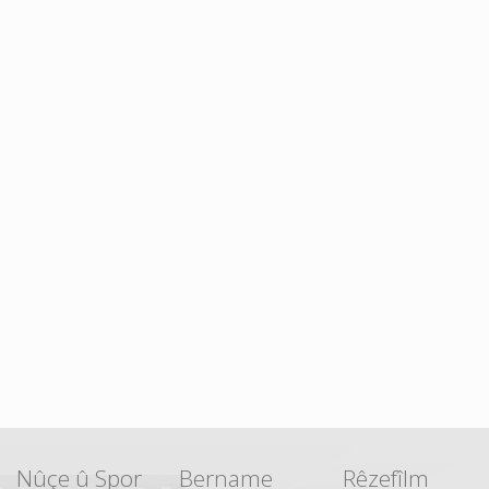
Nûçe û Spor
Bername
Rêzefîlm