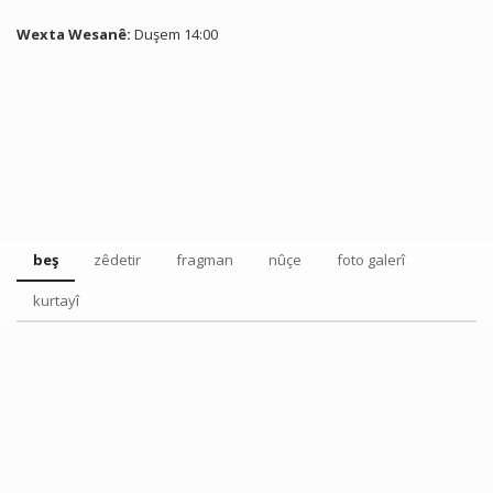
Wexta Wesanê:
Duşem 14:00
beş
zêdetir
fragman
nûçe
foto galerî
kurtayî
Tweet
Share this selection