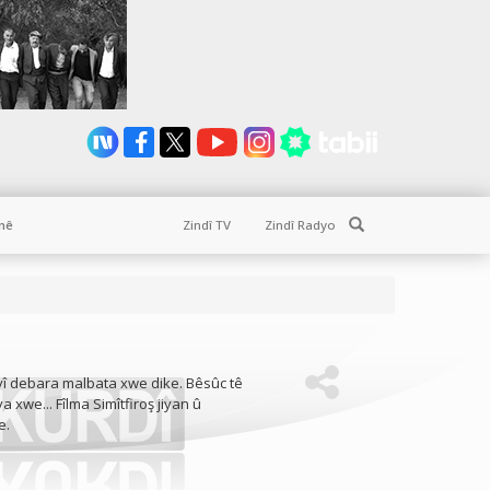
Search
nê
Zindî TV
Zindî Radyo
ayî debara malbata xwe dike. Bêsûc tê
ya xwe... Fîlma Simîtfiroş jiyan û
e.