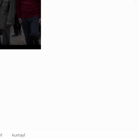
rî
kurtayî