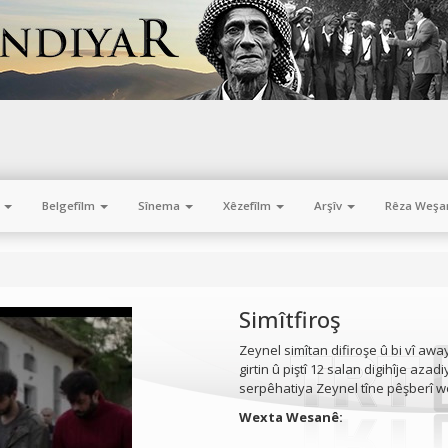
m
Belgefîlm
Sînema
Xêzefîlm
Arşîv
Rêza Weşa
Simîtfiroş
Zeynel simîtan difiroşe û bi vî aw
girtin û piştî 12 salan digihîje azadi
serpêhatiya Zeynel tîne pêşberî w
Wexta Wesanê: