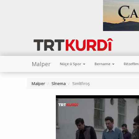
Malper
Nûçe û Spor
Bername
Rêzefîl
Malper
Sînema
Simîtfiroş