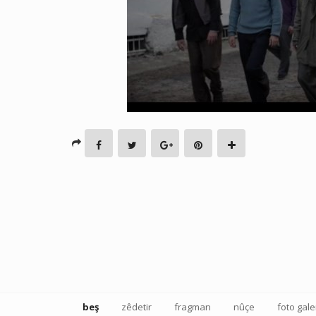
beş
zêdetir
fragman
nûçe
foto gale