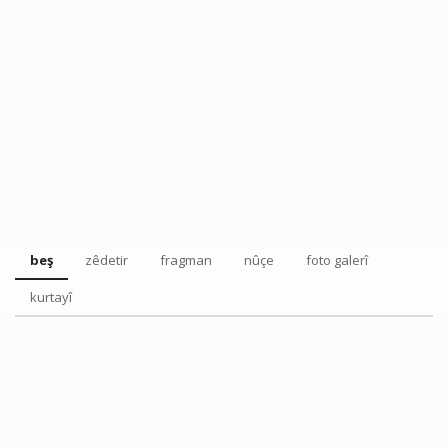
beş
zêdetir
fragman
nûçe
foto galerî
kurtayî
Tweet
Share this selection