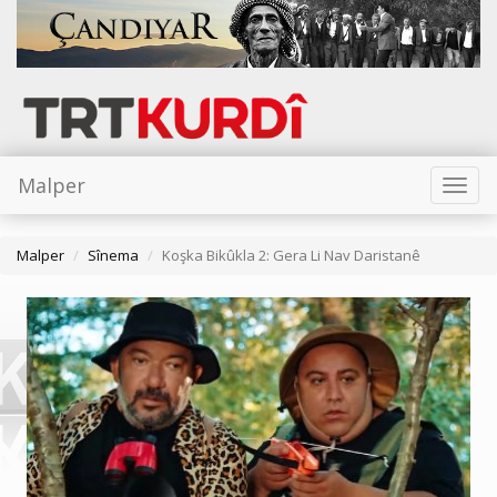
Malper
Toggl
naviga
Malper
Sînema
Koşka Bikûkla 2: Gera Li Nav Daristanê