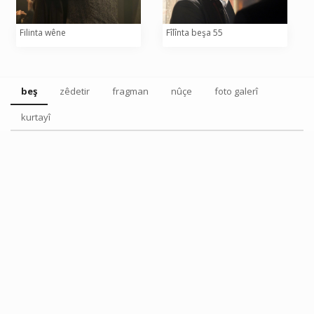
Filinta wêne
Fîlînta beşa 55
beş
zêdetir
fragman
nûçe
foto galerî
kurtayî