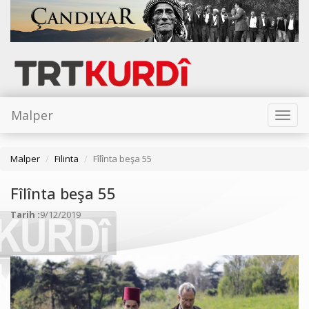
Malper
Toggl
naviga
Malper
Filinta
Fîlînta beşa 55
Fîlînta beşa 55
Tarih :
9/12/2019