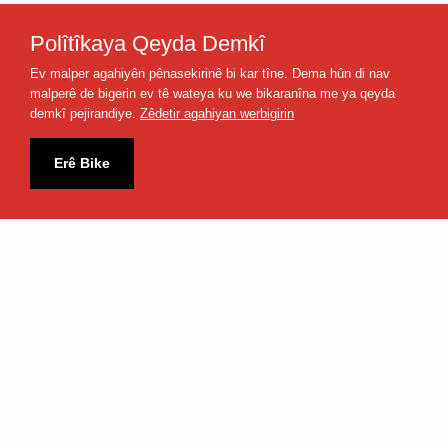
Polîtîkaya Qeyda Demkî
Ev malper agahiyên pênasekirinê bi kar tîne. Dema hûn di nav
malperê de bigerin ev tê wateya ku we bikaranîna me ya qeyda
demkî pejirandiye.
Zêdetir agahiyan werbigirin
Nûçe û Spor
Bername
Rêzefîlm
Erê Bike
Futbolîst
Rojbaş Türkiye
Dara Reş
Ajansa Zazaki
Dawiya Heftê
Hz. Yusuf
Nûçe
Dengbêj
Kêfa Jiyana Min
Hevdeng
Çiyayê Dil
Stranbêj
Avahiya Bêgunehan
Belgefîlm
Sînema
TRT Kurdî
Serborî û Serzêr
Flaşbellek
tabii
Çîrokên Dengbêjiyê
Bang
Pêwendî / İletişim
Gundên Dîrokî
Omer Muxtar
Zindî Radyo
Jiyanên Nû
Riya Qeşayê
Nexşeya Malperê
Malbata Min a Nû
Xelasî Tune
Parametreyên
Türkiye
Staliteyê