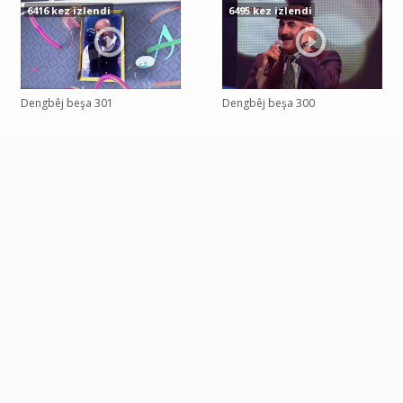
6416 kez izlendi
6495 kez izlendi
Dengbêj beşa 301
Dengbêj beşa 300
Tweet
Share this selection