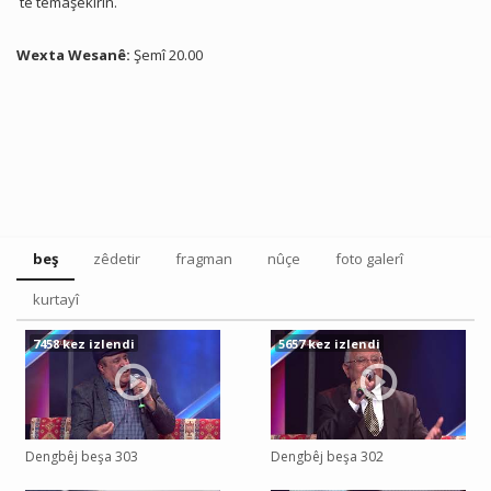
tê temaşekirin.
Wexta Wesanê:
Şemî 20.00
beş
zêdetir
fragman
nûçe
foto galerî
kurtayî
7458 kez izlendi
5657 kez izlendi
Dengbêj beşa 303
Dengbêj beşa 302