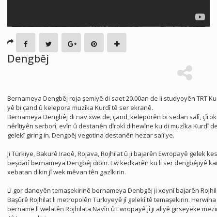
Dengbêj
Bernameya Dengbêj roja şemiyê di saet 20.00an de li studyoyên TRT Ku
yê bi çand û kelepora muzîka Kurdî tê ser ekranê.
Bernameya Dengbêj di nav xwe de, çand, keleporên bi sedan salî, çîrok
nêrîtiyên serborî, evîn û destanên dîrokî dihewîne ku di muzîka Kurdî d
gelekî giring in. Dengbêj vegotina destanên hezar salî ye.
Ji Türkiye, Bakurê Iraqê, Rojava, Rojhilat û ji bajarên Ewropayê gelek ke
beşdarî bernameya Dengbêj dibin. Ew kedkarên ku li ser dengbêjiyê ka
xebatan dikin jî wek mêvan tên gazîkirin.
Li gor daneyên temaşekirinê bernameya Denbgêj ji xeynî bajarên Rojhil
Başûrê Rojhilat li metropolên Türkiyeyê jî gelekî tê temaşekirin. Herwiha
bername li welatên Rojhilata Navîn û Ewropayê jî ji aliyê girseyeke mezi