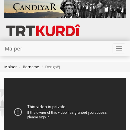
Malper
Toggl
naviga
Malper
Bername
Dengbêj