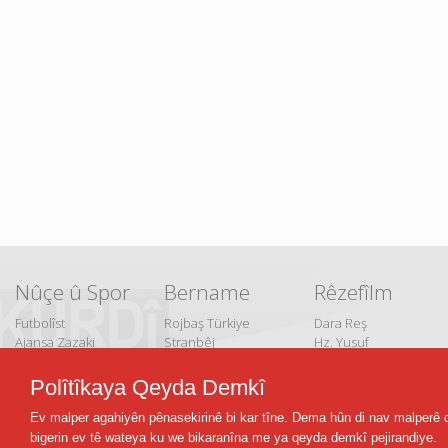
Nûçe û Spor
Bername
Rêzefîlm
Futbolîst
Rojbaş Türkiye
Dara Reş
Ajansa Zazaki
Stranbêj
Hz. Yusuf
Nûçe
Çepik
Kêfa Jiyana Min
Çi Dipêjin Çi
Vefa Siltan
Polîtîkaya Qeyda Demkî
Dibêjin?
Çiyayê Dil
Ez Zanim
Ev malper agahiyên pênasekirinê bi kar tîne. Dema hûn di nav malperê 
bigerin ev tê wateya ku we bikaranîna me ya qeyda demkî pejirandiye.