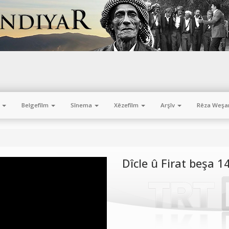
m
Belgefîlm
Sînema
Xêzefîlm
Arşîv
Rêza Weşa
Dîcle û Firat beşa 1