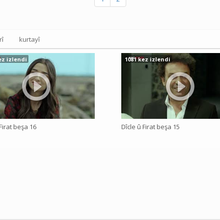
rî
kurtayî
ez izlendi
1081 kez izlendi
Firat beşa 16
Dîcle û Firat beşa 15