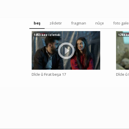
beş
zêdetir
fragman
nûçe
foto gale
1453 kez izlendi
1284 k
Dîcle û Firat beşa 17
Dîcle û 