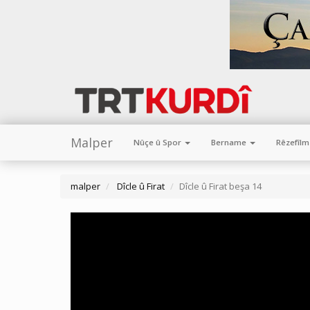
Malper
Nûçe û Spor
Bername
Rêzefîl
malper
Dîcle û Firat
Dîcle û Firat beşa 14