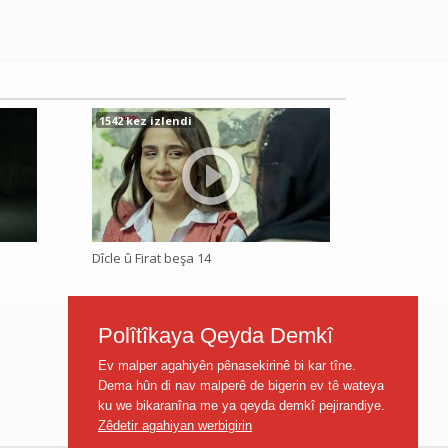
1542 kez izlendi
Dîcle û Firat beşa 14
Polîtîkaya Qeyda Demkî
Ev malper agahiyên pênasekirinê bi kar tîne.
Dema hûn di nav malperê de bigerin ev tê wateya
ku we bikaranîna me ya qeyda demkî pejirandiye.
Zêdetir agahiyan werbigirin