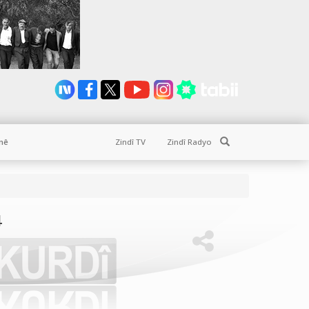
Search
nê
Zindî TV
Zindî Radyo
4