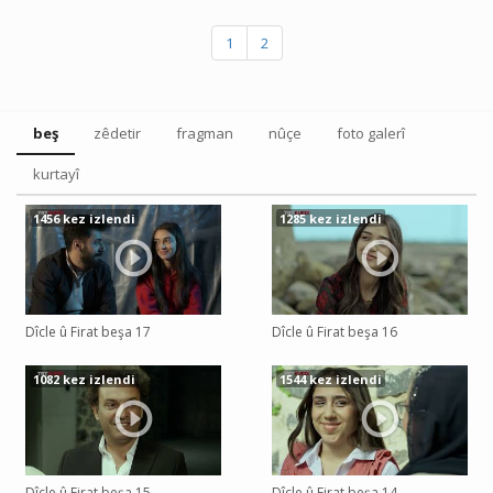
1
2
beş
zêdetir
fragman
nûçe
foto galerî
kurtayî
1456 kez izlendi
1285 kez izlendi
Dîcle û Firat beşa 17
Dîcle û Firat beşa 16
1082 kez izlendi
1544 kez izlendi
Dîcle û Firat beşa 15
Dîcle û Firat beşa 14