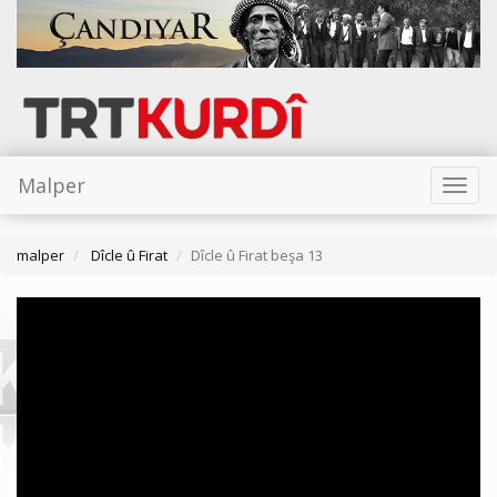
Malper
Toggl
naviga
malper
Dîcle û Firat
Dîcle û Firat beşa 13