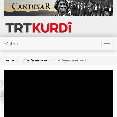
Malper
Toggl
naviga
malper
Sifra Remezanê
Sifra Remezanê beşa 5