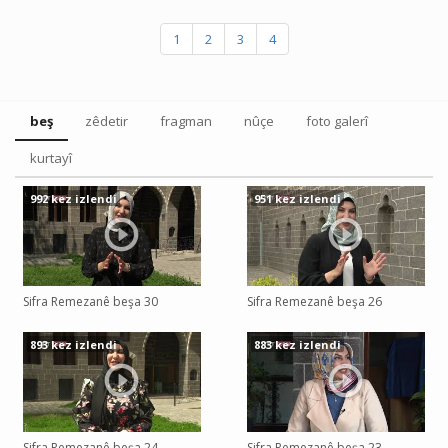
1
2
3
4
beş
zêdetir
fragman
nûçe
foto galerî
kurtayî
992 kez izlendi
951 kez izlendi
Sifra Remezanê beşa 30
Sifra Remezanê beşa 26
893 kez izlendi
883 kez izlendi
Sifra Remezanê beşa 24
Sifra Remezanê beşa 23