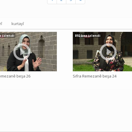
rî
kurtayî
z izlendi
892 kez izlendi
Remezanê beşa 26
Sifra Remezanê beşa 24