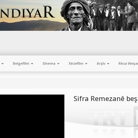
m
Belgefîlm
Sînema
Xêzefîlm
Arşîv
Rêza Weşa
Sifra Remezanê beş