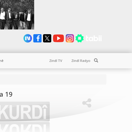
Search
nê
Zindî TV
Zindî Radyo
a 19