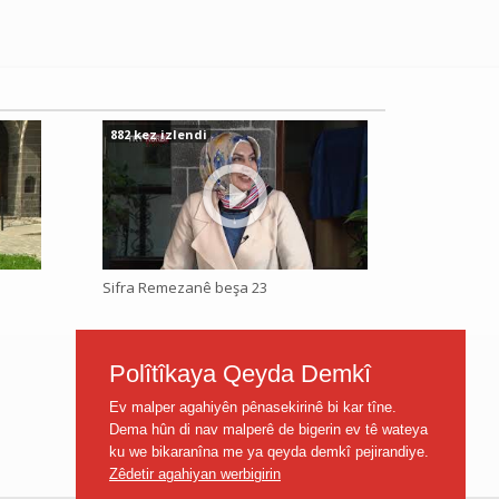
882 kez izlendi
Sifra Remezanê beşa 23
Polîtîkaya Qeyda Demkî
Ev malper agahiyên pênasekirinê bi kar tîne.
Dema hûn di nav malperê de bigerin ev tê wateya
ku we bikaranîna me ya qeyda demkî pejirandiye.
Zêdetir agahiyan werbigirin