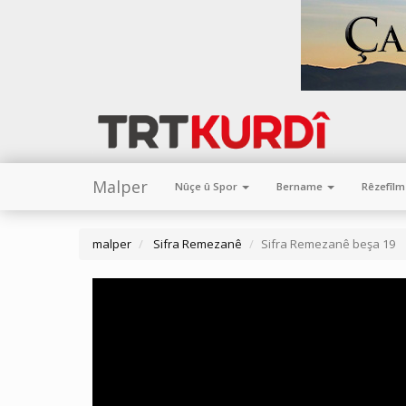
Malper
Nûçe û Spor
Bername
Rêzefîl
malper
Sifra Remezanê
Sifra Remezanê beşa 19