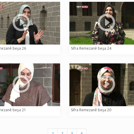
emezanê beşa 26
Sifra Remezanê beşa 24
emezanê beşa 21
Sifra Remezanê beşa 20
1
2
3
4