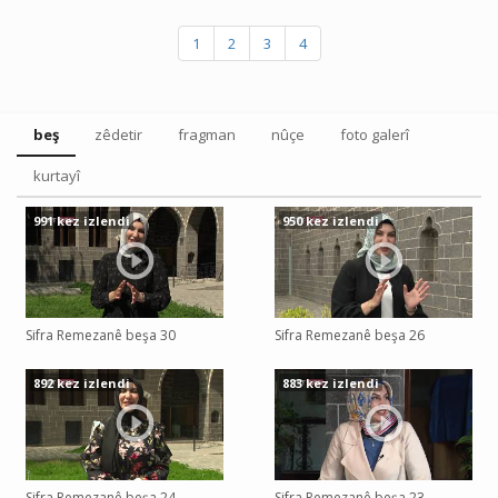
1
2
3
4
beş
zêdetir
fragman
nûçe
foto galerî
kurtayî
991 kez izlendi
950 kez izlendi
Sifra Remezanê beşa 30
Sifra Remezanê beşa 26
892 kez izlendi
883 kez izlendi
Sifra Remezanê beşa 24
Sifra Remezanê beşa 23