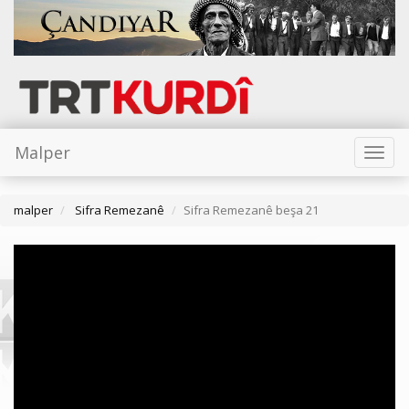
Malper
Toggl
naviga
malper
Sifra Remezanê
Sifra Remezanê beşa 21