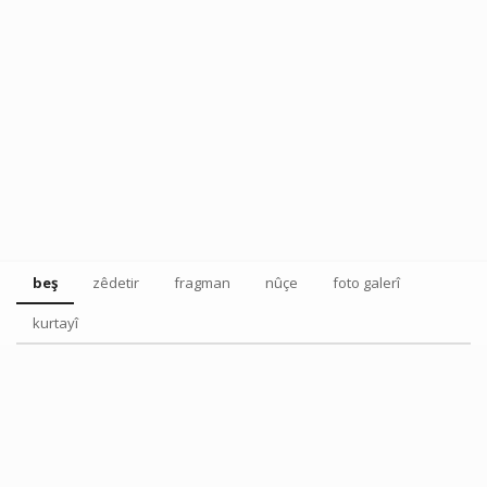
beş
zêdetir
fragman
nûçe
foto galerî
kurtayî
Tweet
Share this selection