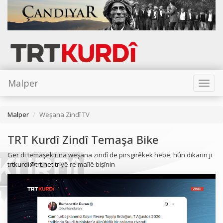
Malper
Toggl
naviga
Malper
Weşana Zindî TV
TRT Kurdî Zindî Temaşa Bike
Ger di temaşekirina weşana zindî de pirsgirêkek hebe, hûn dikarin ji
trtkurdi@trt.net.tr
'yê re maîlê bişînin