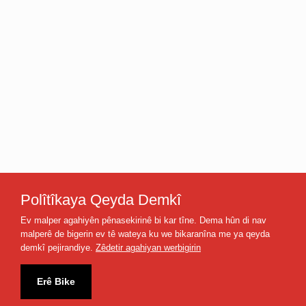
Polîtîkaya Qeyda Demkî
Ev malper agahiyên pênasekirinê bi kar tîne. Dema hûn di nav
malperê de bigerin ev tê wateya ku we bikaranîna me ya qeyda
demkî pejirandiye.
Zêdetir agahiyan werbigirin
Nûçe û Spor
Bername
Rêzefîlm
Erê Bike
Futbolîst
Rojbaş Türkiye
Dara Reş