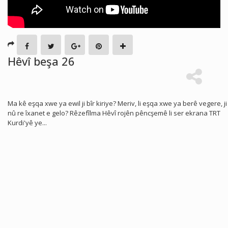
Hêvî beşa 26
Ma kê eşqa xwe ya ewil ji bîr kiriye? Meriv, li eşqa xwe ya berê vegere, ji
nû re îxanet e gelo? Rêzefîlma Hêvî rojên pêncşemê li ser ekrana TRT
Kurdi'yê ye...