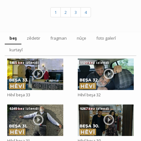
1
2
3
4
beş
zêdetir
fragman
nûçe
foto galerî
kurtayî
1455 kez izlendi
1130 kez izlendi
Hêvî beşa 33
Hêvî beşa 32
1249 kez izlendi
1267 kez izlendi
Hêvî beşa 31
Hêvî beşa 30