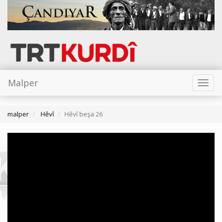
Malper
Toggl
naviga
malper
Hêvî
Hêvî beşa 26