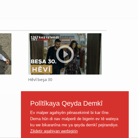
1267 kez izlendi
Hêvî beşa 30
Polîtîkaya Qeyda Demkî
Ev malper agahiyên pênasekirinê bi kar tîne.
Dema hûn di nav malperê de bigerin ev tê wateya
ku we bikaranîna me ya qeyda demkî pejirandiye.
Zêdetir agahiyan werbigirin