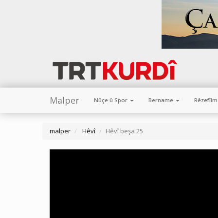
Malper
Nûçe û Spor
Bername
Rêzefîl
malper
Hêvî
Hêvî beşa 25