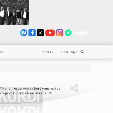
Search
nê
Zindî TV
Zindî Radyo
? Meriv, li eşqa xwe ya berê vegere, ji ya
î rojên pêncşemê li ser ekrana TRT