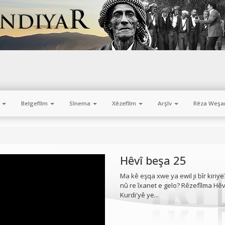
m
Belgefîlm
Sînema
Xêzefîlm
Arşîv
Rêza Weşa
Hêvî beşa 25
Ma kê eşqa xwe ya ewil ji bîr kiriye
nû re îxanet e gelo? Rêzefîlma Hêv
Kurdi'yê ye...