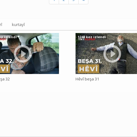
rî
kurtayî
ez izlendi
1248 kez izlendi
şa 32
Hêvî beşa 31