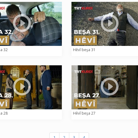
şa 32
Hêvî beşa 31
şa 28
Hêvî beşa 27
1
2
3
4