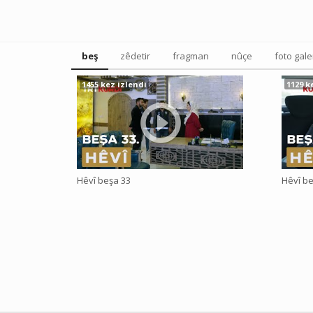
beş
zêdetir
fragman
nûçe
foto gale
1455 kez izlendi
1129 k
Hêvî beşa 33
Hêvî be