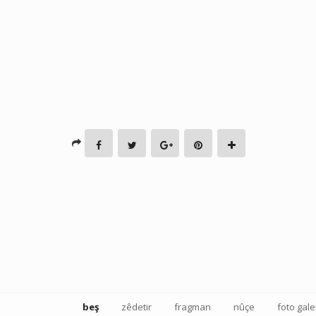
beş
zêdetir
fragman
nûçe
foto gale