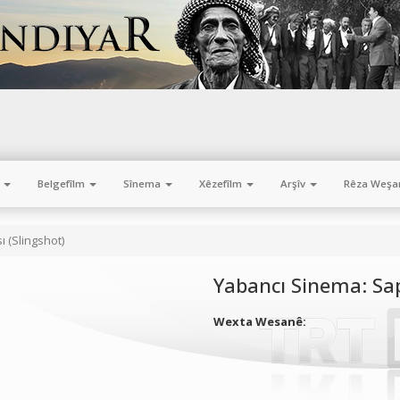
m
Belgefîlm
Sînema
Xêzefîlm
Arşîv
Rêza Weşa
 (Slingshot)
Yabancı Sinema: Sa
Wexta Wesanê: