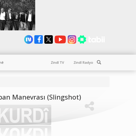
Search
nê
Zindî TV
Zindî Radyo
pan Manevrası (Slingshot)