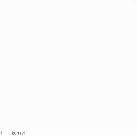
rî
kurtayî