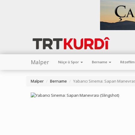
Malper
Nûçe û Spor
Bername
Rêzefîl
Malper
Bername
Yabancı Sinema: Sapan Manevrası