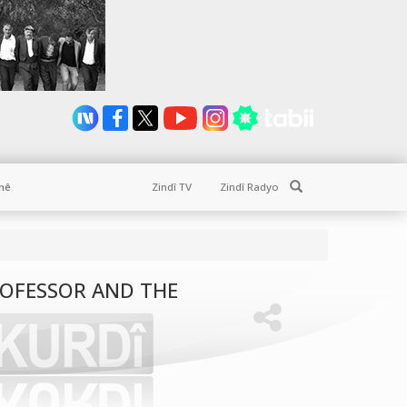
Search
nê
Zindî TV
Zindî Radyo
PROFESSOR AND THE