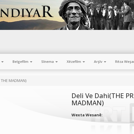
m
Belgefîlm
Sînema
Xêzefîlm
Arşîv
Rêza Weşa
D THE MADMAN)
Deli Ve Dahi(THE 
MADMAN)
Wexta Wesanê: