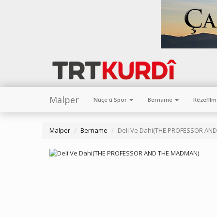
Malper
Nûçe û Spor
Bername
Rêzefîl
Malper
Bername
Deli Ve Dahi(THE PROFESSOR AN