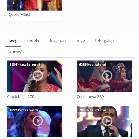
Çepik (Alkış)
beş
zêdetir
fragman
nûçe
foto galerî
kurtayî
11341 kez izlendi
6283 kez izlendi
Çepik beşa 270
Çepik beşa 269
4917 kez izlendi
7009 kez izlendi