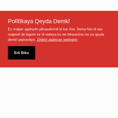
Polîtîkaya Qeyda Demkî
Ev malper agahiyên pênasekirinê bi kar tîne. Dema hûn di nav
malperê de bigerin ev tê wateya ku we bikaranîna me ya qeyda
demkî pejirandiye.
Zêdetir agahiyan werbigirin
Nûçe û Spor
Bername
Rêzefîlm
Erê Bike
Futbolîst
Rojbaş Türkiye
Dara Reş
Ajansa Zazaki
Stranbêj
Hz. Yusuf
Nûçe
Çepik
Kêfa Jiyana Min
Çi Dipêjin Çi
Vefa Siltan
Dibêjin?
Çiyayê Dil
Ez Zanim
Belgefîlm
Serborî û Serzêr
Çîrokên Dengbêjiyê
Gundên Dîrokî
Jiyanên Nû