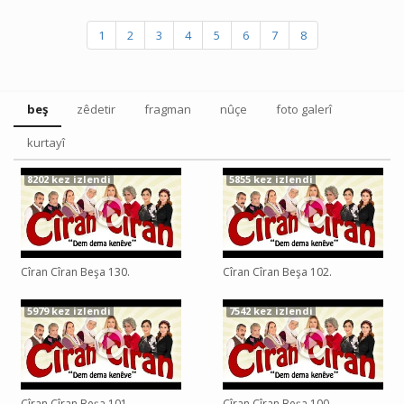
1
2
3
4
5
6
7
8
beş
zêdetir
fragman
nûçe
foto galerî
kurtayî
8202 kez izlendi
5855 kez izlendi
Cîran Cîran Beşa 130.
Cîran Cîran Beşa 102.
5979 kez izlendi
7542 kez izlendi
Cîran Cîran Beşa 101.
Cîran Cîran Beşa 100.