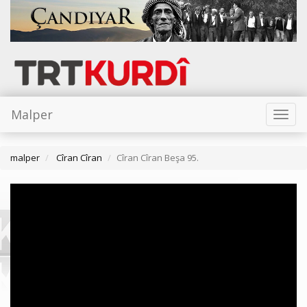
Malper
Toggl
naviga
malper
Cîran Cîran
Cîran Cîran Beşa 95.