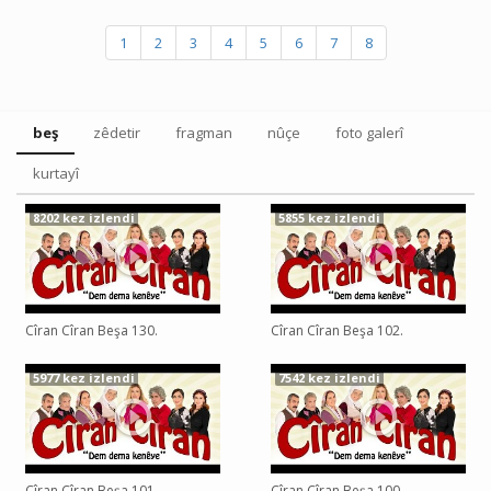
1
2
3
4
5
6
7
8
beş
zêdetir
fragman
nûçe
foto galerî
kurtayî
8202 kez izlendi
5855 kez izlendi
Cîran Cîran Beşa 130.
Cîran Cîran Beşa 102.
5977 kez izlendi
7542 kez izlendi
Cîran Cîran Beşa 101.
Cîran Cîran Beşa 100.