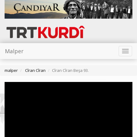
Malper
Toggl
naviga
malper
Cîran Cîran
Cîran Cîran Beşa 93.