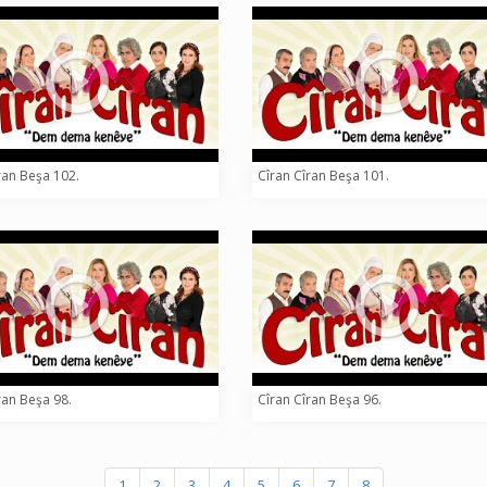
ran Beşa 102.
Cîran Cîran Beşa 101.
ran Beşa 98.
Cîran Cîran Beşa 96.
1
2
3
4
5
6
7
8