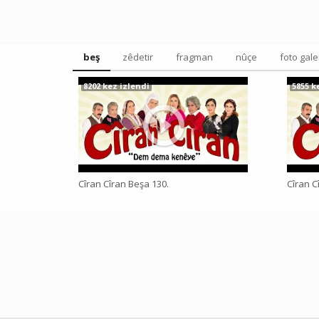
beş
zêdetir
fragman
nûçe
foto gale
8202 kez izlendi
5855 k
Cîran Cîran Beşa 130.
Cîran C