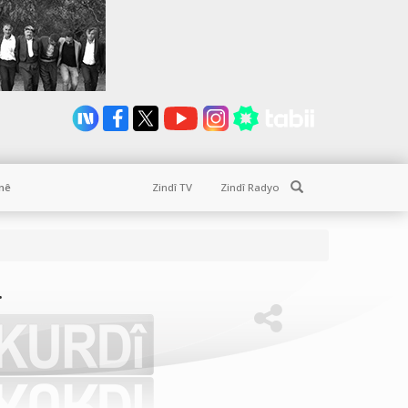
Search
nê
Zindî TV
Zindî Radyo
.