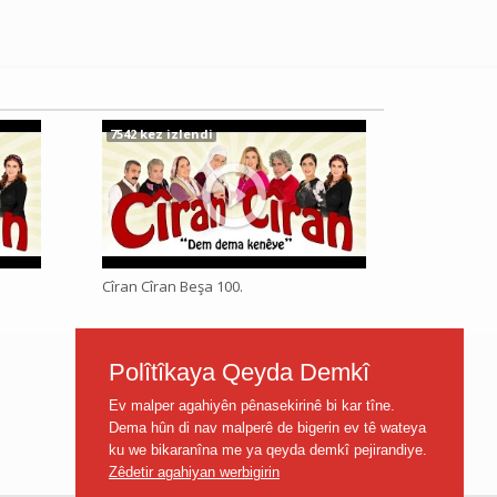
7542 kez izlendi
Cîran Cîran Beşa 100.
Polîtîkaya Qeyda Demkî
Ev malper agahiyên pênasekirinê bi kar tîne.
Dema hûn di nav malperê de bigerin ev tê wateya
ku we bikaranîna me ya qeyda demkî pejirandiye.
Zêdetir agahiyan werbigirin