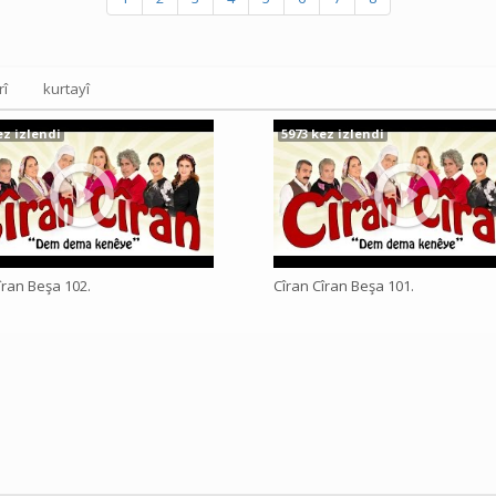
rî
kurtayî
ez izlendi
5973 kez izlendi
îran Beşa 102.
Cîran Cîran Beşa 101.