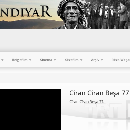
m
Belgefîlm
Sînema
Xêzefîlm
Arşîv
Rêza Weşa
Cîran Cîran Beşa 77
Cîran Cîran Beşa 77.