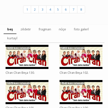
1
2
3
4
5
6
7
8
beş
zêdetir
fragman
nûçe
foto galerî
kurtayî
8202 kez izlendi
5855 kez izlendi
Cîran Cîran Beşa 130.
Cîran Cîran Beşa 102.
5979 kez izlendi
7542 kez izlendi
Cîran Cîran Beşa 101.
Cîran Cîran Beşa 100.