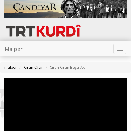
Malper
Toggl
naviga
malper
Cîran Cîran
Cîran Cîran Beşa 75.