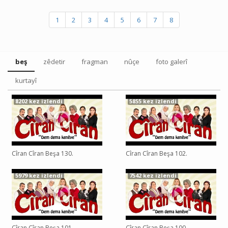
1
2
3
4
5
6
7
8
beş
zêdetir
fragman
nûçe
foto galerî
kurtayî
8202 kez izlendi
5855 kez izlendi
Cîran Cîran Beşa 130.
Cîran Cîran Beşa 102.
5979 kez izlendi
7542 kez izlendi
Cîran Cîran Beşa 101.
Cîran Cîran Beşa 100.