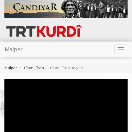
Malper
Toggl
naviga
malper
Cîran Cîran
Cîran Cîran Beşa 63.