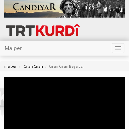
Malper
Toggl
naviga
malper
Cîran Cîran
Cîran Cîran Beşa 52.