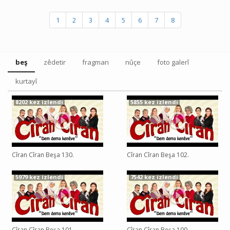
1
2
3
4
5
6
7
8
beş
zêdetir
fragman
nûçe
foto galerî
kurtayî
8202 kez izlendi
5855 kez izlendi
Cîran Cîran Beşa 130.
Cîran Cîran Beşa 102.
5979 kez izlendi
7542 kez izlendi
Cîran Cîran Beşa 101.
Cîran Cîran Beşa 100.