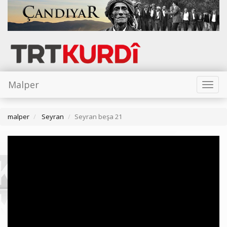
Malper
Toggl
naviga
malper
Seyran
Seyran beşa 21