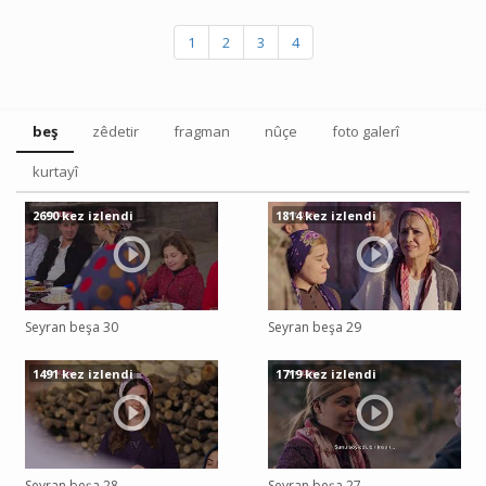
1
2
3
4
beş
zêdetir
fragman
nûçe
foto galerî
kurtayî
2690 kez izlendi
1814 kez izlendi
Seyran beşa 30
Seyran beşa 29
1491 kez izlendi
1719 kez izlendi
Seyran beşa 28
Seyran beşa 27