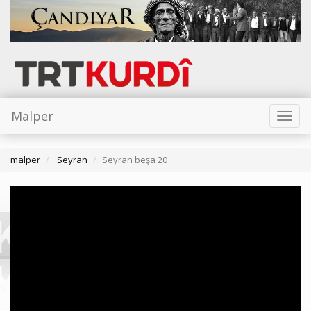
Malper
Toggl
naviga
malper
Seyran
Seyran beşa 20