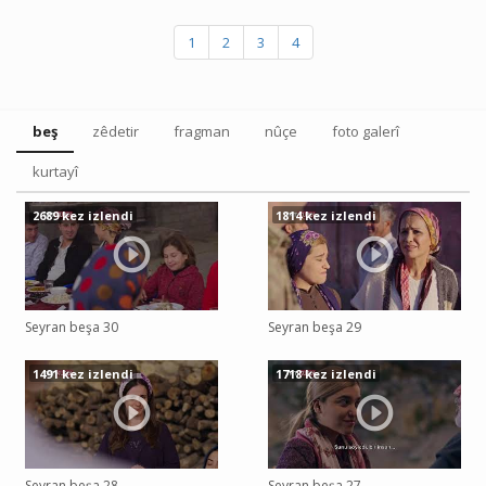
1
2
3
4
beş
zêdetir
fragman
nûçe
foto galerî
kurtayî
2689 kez izlendi
1814 kez izlendi
Seyran beşa 30
Seyran beşa 29
1491 kez izlendi
1718 kez izlendi
Seyran beşa 28
Seyran beşa 27