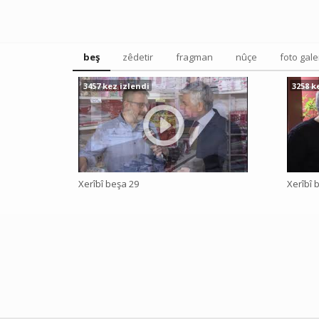
beş
zêdetir
fragman
nûçe
foto gale
3457 kez izlendi
3258 k
Xerîbî beşa 29
Xerîbî 