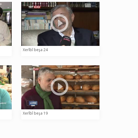
Xerîbî beşa 24
Xerîbî beşa 19