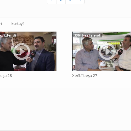
rî
kurtayî
ez izlendi
3304 kez izlendi
beşa 28
Xerîbî beşa 27