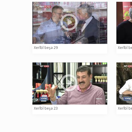
Xerîbî beşa 29
Xerîbî b
Xerîbî beşa 23
Xerîbî b