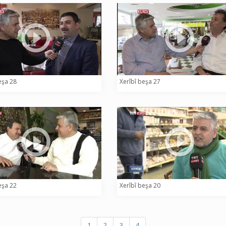
eşa 28
Xerîbî beşa 27
eşa 22
Xerîbî beşa 20
1
2
3
4