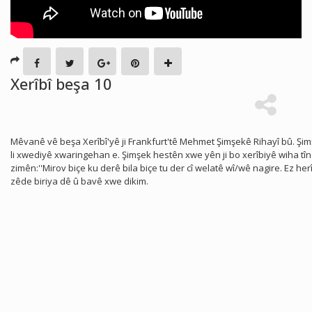
Xerîbî beşa 10
Mêvanê vê beşa Xerîbî'yê ji Frankfurt'tê Mehmet Şimşekê Rihayî bû. Şi
li xwediyê xwaringehan e. Şimşek hestên xwe yên ji bo xerîbiyê wiha tî
zimên:''Mirov biçe ku derê bila biçe tu der cî welatê wî/wê nagire. Ez her
zêde biriya dê û bavê xwe dikim.