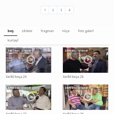
1
2
3
4
beş
zêdetir
fragman
nûçe
foto galerî
kurtayî
3457 kez izlendi
3258 kez izlendi
Xerîbî beşa 29
Xerîbî beşa 28
3304 kez izlendi
3426 kez izlendi
Xerîbî beşa 27
Xerîbî beşa 26