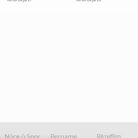
Nûçe û Spor
Bername
Rêzefîlm