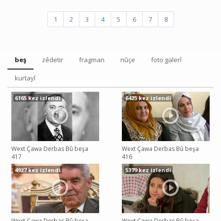
1
2
3
4
5
6
7
8
beş
zêdetir
fragman
nûçe
foto galerî
kurtayî
6165 kez izlendi
6425 kez izlendi
Wext Çawa Derbas Bû beşa
Wext Çawa Derbas Bû beşa
417
416
4927 kez izlendi
5379 kez izlendi
Wext Çawa Derbas Bû beşa
Wext Çawa Derbas Bû beşa