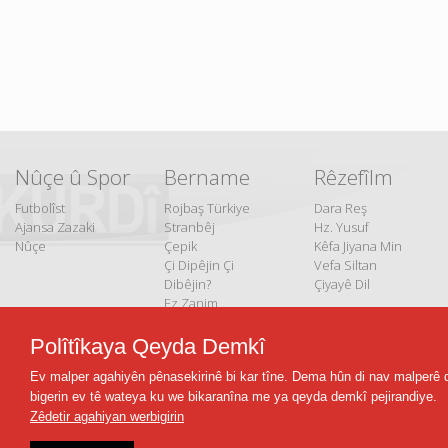
Nûçe û Spor
Bername
Rêzefîlm
Futbolîst
Rojbaş Türkiye
Dara Reş
Ajansa Zazaki
Stranbêj
Hz. Yusuf
Nûçe
Çepik
Kêfa Jiyana Min
Çi Dipêjin Çi
Vefa Siltan
Dibêjin?
Çiyayê Dil
Ez Zanim
Belgefîlm
Polîtîkaya Qeyda Demkî
Serborî û Serzêr
Ev malper agahiyên pênasekirinê bi kar tîne. Dema hûn di nav malperê 
Çîrokên Dengbêjiyê
bigerin ev tê wateya ku we bikaranîna me ya qeyda demkî pejirandiye.
Gundên Dîrokî
Zêdetir agahiyan werbigirin
Jiyanên Nû
Malbata Min a Nû