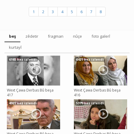
1
2
3
4
5
6
7
8
beş
zêdetir
fragman
nûçe
foto galerî
kurtayî
6165 kez izlendi
6421 kez izlendi
Wext Çawa Derbas Bû beşa
Wext Çawa Derbas Bû beşa
417
416
4927 kez izlendi
5379 kez izlendi
Wext Çawa Derbas Bû beşa
Wext Çawa Derbas Bû beşa