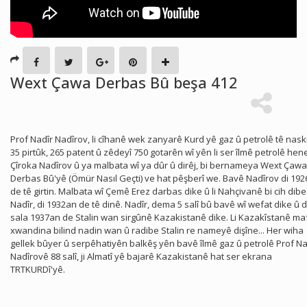
Wext Çawa Derbas Bû beşa 412
Prof Nadîr Nadîrov, li cîhanê wek zanyarê Kurd yê gaz û petrolê tê naski
35 pirtûk, 265 patent û zêdeyî 750 gotarên wî yên li ser îlmê petrolê hen
Çîroka Nadîrov û ya malbata wî ya dûr û dirêj, bi bernameya Wext Çawa
Derbas Bû'yê (Ömür Nasıl Geçti) ve hat pêşberî we. Bavê Nadîrov di 19
de tê girtin. Malbata wî Çemê Erez darbas dike û li Nahçivanê bi cih dibe
Nadîr, di 1932an de tê dinê. Nadîr, dema 5 salî bû bavê wî wefat dike û d
sala 1937an de Stalin wan sirgûnê Kazakistanê dike. Li Kazakîstanê ma
xwandina bilind nadin wan û radibe Stalin re nameyê dişîne... Her wiha
gellek bûyer û serpêhatiyên balkêş yên bavê îlmê gaz û petrolê Prof Na
Nadîrovê 88 salî, ji Almatî yê bajarê Kazakistanê hat ser ekrana
TRTKURDî'yê.