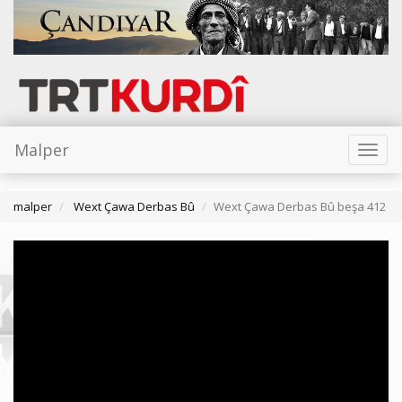
Malper
Toggl
naviga
malper
Wext Çawa Derbas Bû
Wext Çawa Derbas Bû beşa 412