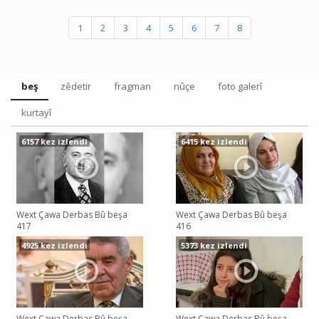
1
2
3
4
5
6
7
8
beş
zêdetir
fragman
nûçe
foto galerî
kurtayî
6157 kez izlendi
6415 kez izlendi
Wext Çawa Derbas Bû beşa
Wext Çawa Derbas Bû beşa
417
416
4925 kez izlendi
5373 kez izlendi
Wext Çawa Derbas Bû beşa
Wext Çawa Derbas Bû beşa