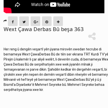
Wext Çawa Derbas Bû beşa 363
Her reng û dengên veşartî yên jiyana mirovên xwedan tecrube di 
bernameya Wext ÇawaDerbas Bû de tên ser ekrana TRT Kurdi TV'yê.
Pîrejin û kalemêr li çar aliyê welêt, li deverên cuda, di bernameya Wex
Çawa Derbas Bû de serpêhatiyên xwe wek jiyanên mînak ji 
temaşevanan re parve dikin. Şahidên kedkar ên dergehên veşartî, bi 
çîrokên xwe yên nepen ên demên veşartî dibin rêwiyên vê bernameyê
Mêvanê vê hefteyê yê bernameya Wext ÇawaDerbas Bû’yê ji û ji 
Bismil'a Diyarbekir'ê Mehmet Seyreke bû. Mehmet Seyreke behsa 
serpêhatiya jiyana xwe kir.