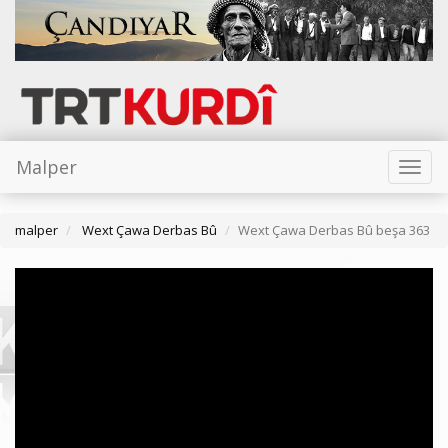
Malper
Toggl
naviga
malper
Wext Çawa Derbas Bû
Wext Çawa Derbas Bû beşa 363