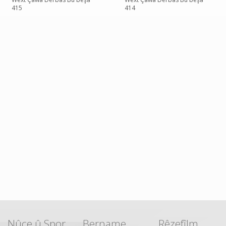
415
414
Nûçe û Spor
Bername
Rêzefîlm