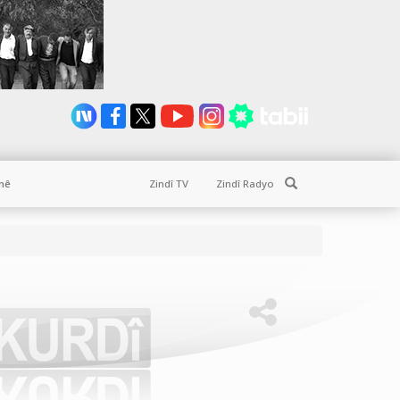
Search
nê
Zindî TV
Zindî Radyo