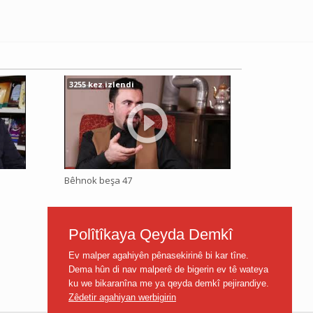
3255 kez izlendi
Bêhnok beşa 47
Polîtîkaya Qeyda Demkî
Ev malper agahiyên pênasekirinê bi kar tîne.
Dema hûn di nav malperê de bigerin ev tê wateya
ku we bikaranîna me ya qeyda demkî pejirandiye.
Zêdetir agahiyan werbigirin