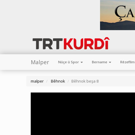
Malper
Nûçe û Spor
Bername
Rêzefîl
malper
Bêhnok
Bêhnok beşa 8