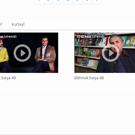
rî
kurtayî
ez izlendi
3342 kez izlendi
 beşa 49
Bêhnok beşa 48