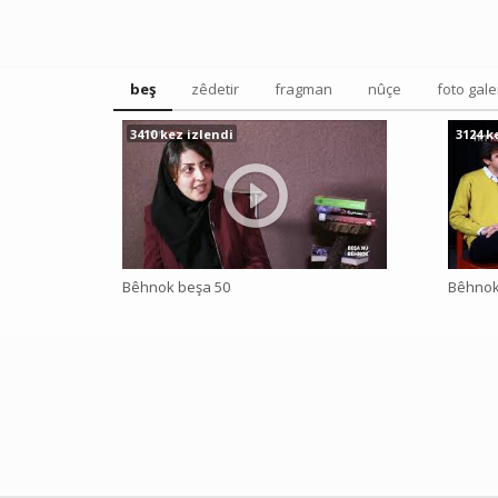
beş
zêdetir
fragman
nûçe
foto gale
3410 kez izlendi
3124 k
Bêhnok beşa 50
Bêhnok