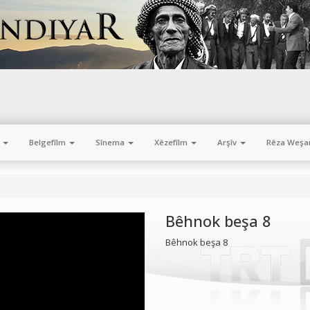
m
Belgefîlm
Sînema
Xêzefîlm
Arşîv
Rêza Weşa
Bêhnok beşa 8
Bêhnok beşa 8