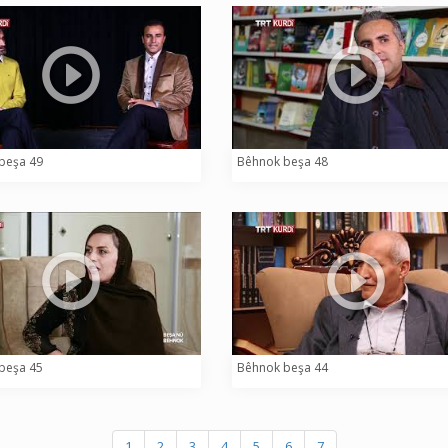
beşa 49
Bêhnok beşa 48
beşa 45
Bêhnok beşa 44
1
2
3
4
5
6
7