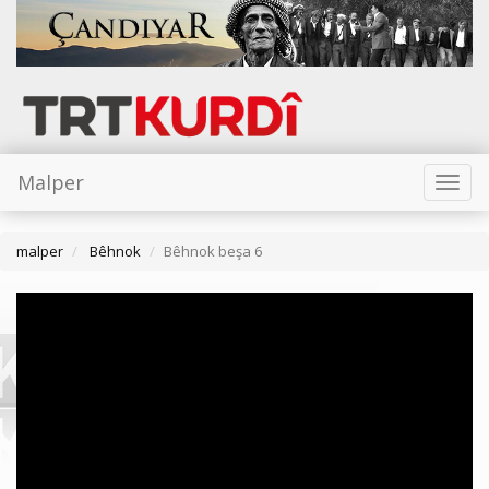
Malper
Toggl
naviga
malper
Bêhnok
Bêhnok beşa 6