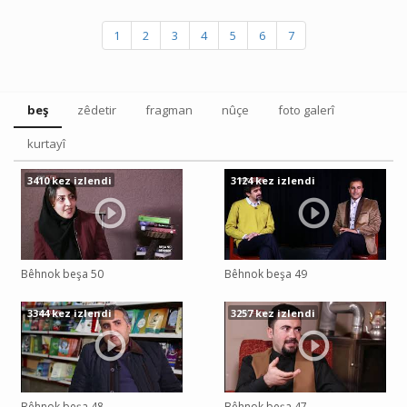
1
2
3
4
5
6
7
beş
zêdetir
fragman
nûçe
foto galerî
kurtayî
3410 kez izlendi
3124 kez izlendi
Bêhnok beşa 50
Bêhnok beşa 49
3344 kez izlendi
3257 kez izlendi
Bêhnok beşa 48
Bêhnok beşa 47