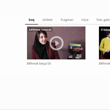
beş
zêdetir
fragman
nûçe
foto gale
3410 kez izlendi
3124 k
Bêhnok beşa 50
Bêhnok