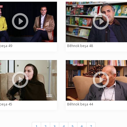
beşa 49
Bêhnok beşa 48
beşa 45
Bêhnok beşa 44
1
2
3
4
5
6
7