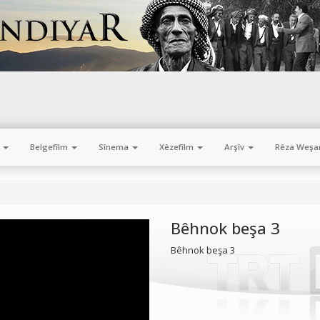
m
Belgefîlm
Sînema
Xêzefîlm
Arşîv
Rêza Weşa
Bêhnok beşa 3
Bêhnok beşa 3