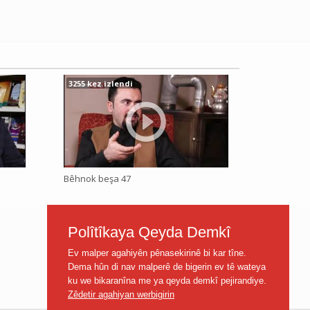
3255 kez izlendi
Bêhnok beşa 47
Polîtîkaya Qeyda Demkî
Ev malper agahiyên pênasekirinê bi kar tîne.
Dema hûn di nav malperê de bigerin ev tê wateya
ku we bikaranîna me ya qeyda demkî pejirandiye.
Zêdetir agahiyan werbigirin