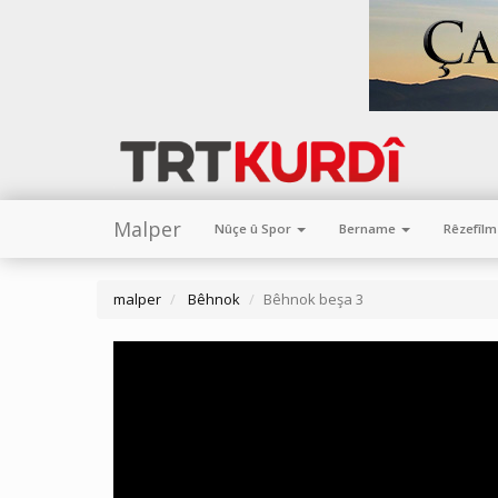
Malper
Nûçe û Spor
Bername
Rêzefîl
malper
Bêhnok
Bêhnok beşa 3