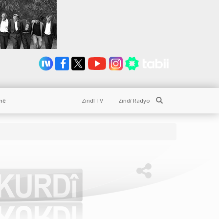
Search
nê
Zindî TV
Zindî Radyo