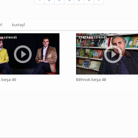
rî
kurtayî
ez izlendi
3342 kez izlendi
 beşa 49
Bêhnok beşa 48