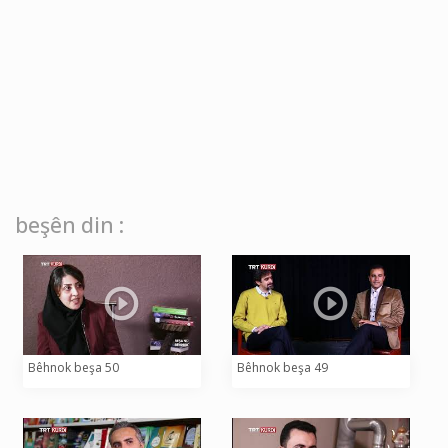
beşên din :
Bêhnok beşa 50
Bêhnok beşa 49