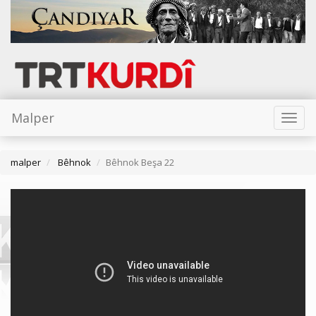
Malper
Toggl
naviga
malper
Bêhnok
Bêhnok Beşa 22