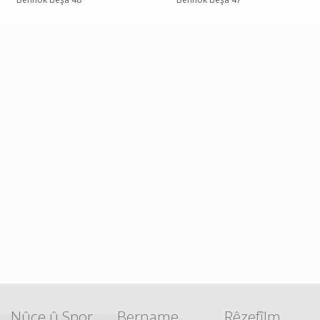
Nûçe û Spor
Bername
Rêzefîlm