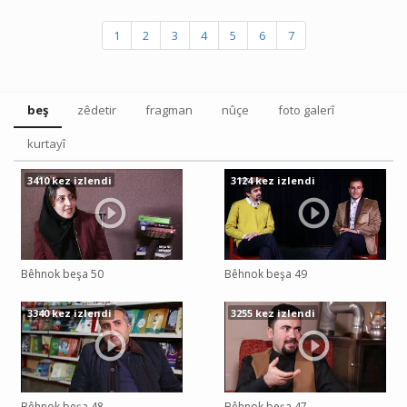
1
2
3
4
5
6
7
beş
zêdetir
fragman
nûçe
foto galerî
kurtayî
3410 kez izlendi
3124 kez izlendi
Bêhnok beşa 50
Bêhnok beşa 49
3340 kez izlendi
3255 kez izlendi
Bêhnok beşa 48
Bêhnok beşa 47