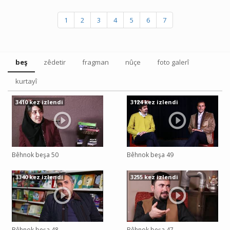
1
2
3
4
5
6
7
beş
zêdetir
fragman
nûçe
foto galerî
kurtayî
3410 kez izlendi
3124 kez izlendi
Bêhnok beşa 50
Bêhnok beşa 49
3340 kez izlendi
3255 kez izlendi
Bêhnok beşa 48
Bêhnok beşa 47