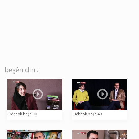
beşên din :
Bêhnok beşa 50
Bêhnok beşa 49