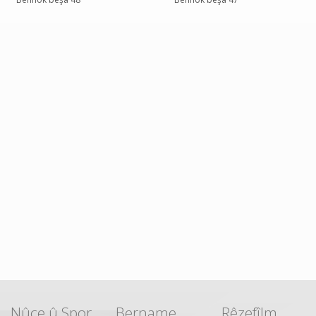
Nûçe û Spor
Bername
Rêzefîlm