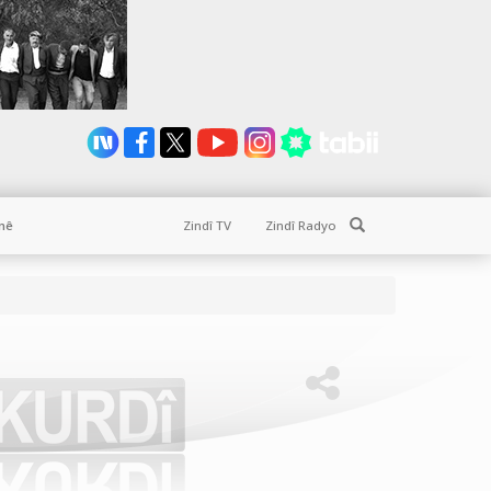
Search
nê
Zindî TV
Zindî Radyo