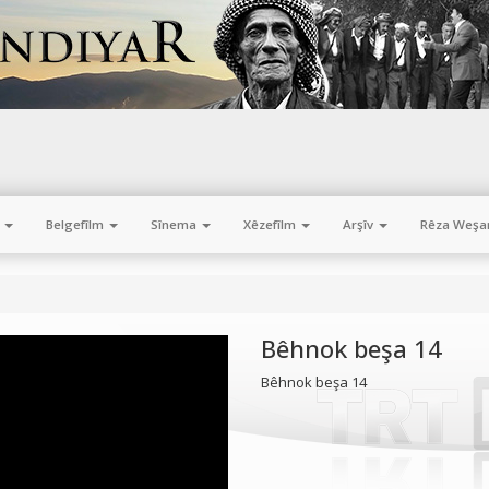
m
Belgefîlm
Sînema
Xêzefîlm
Arşîv
Rêza Weşa
Bêhnok beşa 14
Bêhnok beşa 14