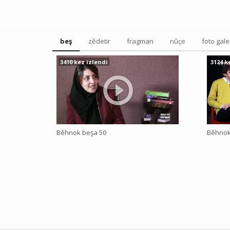
beş
zêdetir
fragman
nûçe
foto gale
3410 kez izlendi
3124 k
Bêhnok beşa 50
Bêhnok