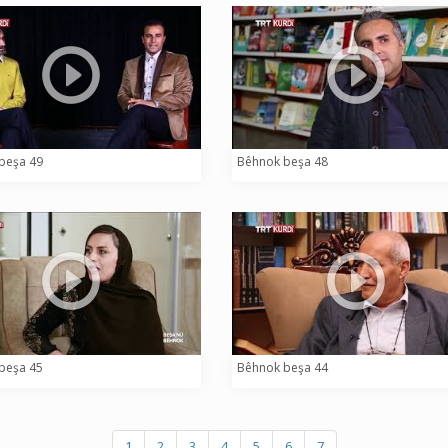
beşa 49
Bêhnok beşa 48
beşa 45
Bêhnok beşa 44
1
2
3
4
5
6
7