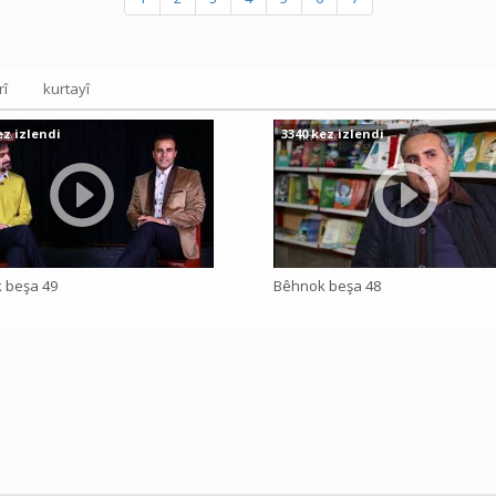
rî
kurtayî
ez izlendi
3340 kez izlendi
 beşa 49
Bêhnok beşa 48