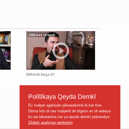
3255 kez izlendi
Bêhnok beşa 47
Polîtîkaya Qeyda Demkî
Ev malper agahiyên pênasekirinê bi kar tîne.
Dema hûn di nav malperê de bigerin ev tê wateya
ku we bikaranîna me ya qeyda demkî pejirandiye.
Zêdetir agahiyan werbigirin