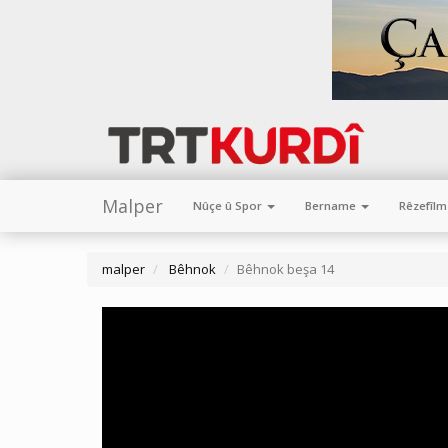
Malper
Nûçe û Spor
Bername
Rêzefîl
malper
Bêhnok
Bêhnok beşa 14