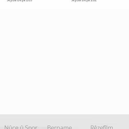
Nûçe û Spor
Bername
Rêzefîlm