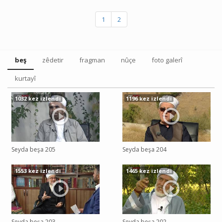
1
2
beş
zêdetir
fragman
nûçe
foto galerî
kurtayî
1032 kez izlendi
1196 kez izlendi
Seyda beşa 205
Seyda beşa 204
1553 kez izlendi
1465 kez izlendi
Seyda beşa 203
Seyda beşa 202