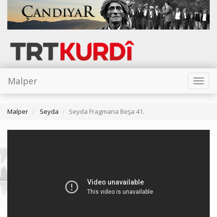
Malper
Toggl
naviga
Malper
Seyda
Seyda Fragmana Beşa 41.