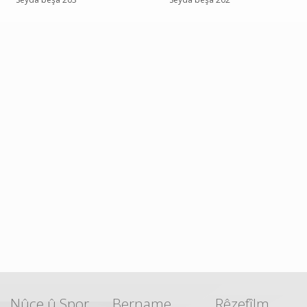
Nûçe û Spor
Bername
Rêzefîlm