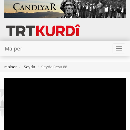
Malper
Toggl
naviga
malper
Seyda
Seyda Beşa 88