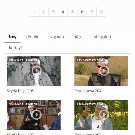
1
2
3
4
5
6
7
8
beş
zêdetir
fragman
nûçe
foto galerî
kurtayî
1032 kez izlendi
1197 kez izlendi
Seyda beşa 205
Seyda beşa 204
1554 kez izlendi
1466 kez izlendi
Seyda beşa 203
Seyda beşa 202