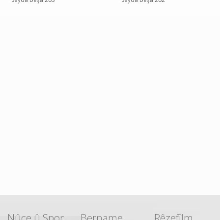
Nûçe û Spor
Bername
Rêzefîlm