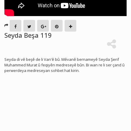
Seyda Beşa 119
Seyda di vê beşê de li Van'ê bû. Mêvanê bernameyê Seyda Şerif
Muhammed Murat û feqiyên medreseyê bûn. Bi wan re li ser çand û
perwerdeya medreseyan sohbet hat kirin.