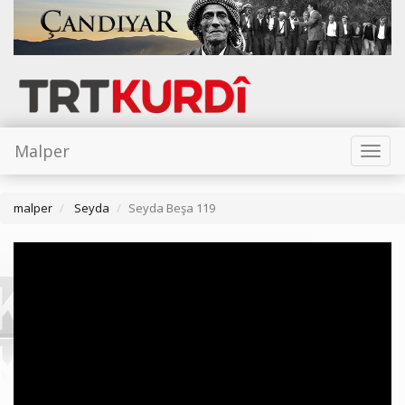
Malper
Toggl
naviga
malper
Seyda
Seyda Beşa 119