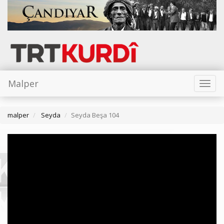
Malper
Toggl
naviga
malper
Seyda
Seyda Beşa 104