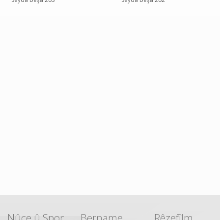
Nûçe û Spor
Bername
Rêzefîlm