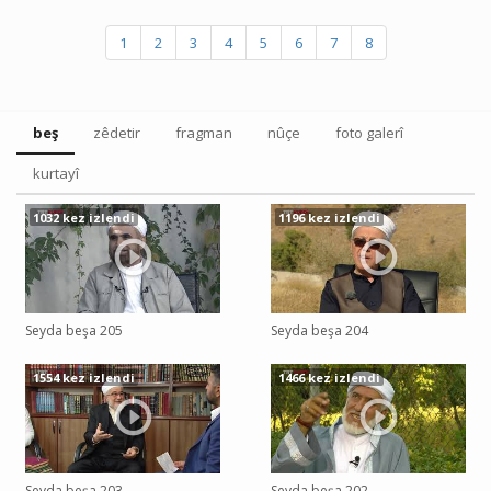
1
2
3
4
5
6
7
8
beş
zêdetir
fragman
nûçe
foto galerî
kurtayî
1032 kez izlendi
1196 kez izlendi
Seyda beşa 205
Seyda beşa 204
1554 kez izlendi
1466 kez izlendi
Seyda beşa 203
Seyda beşa 202