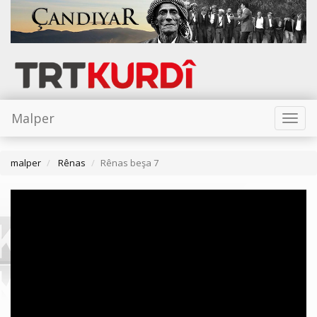
Malper
Toggl
naviga
malper
Rênas
Rênas beşa 7