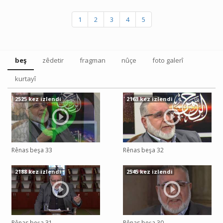
1
2
3
4
5
beş
zêdetir
fragman
nûçe
foto galerî
kurtayî
2525 kez izlendi
2163 kez izlendi
Rênas beşa 33
Rênas beşa 32
2188 kez izlendi
2545 kez izlendi
Rênas beşa 31
Rênas beşa 30