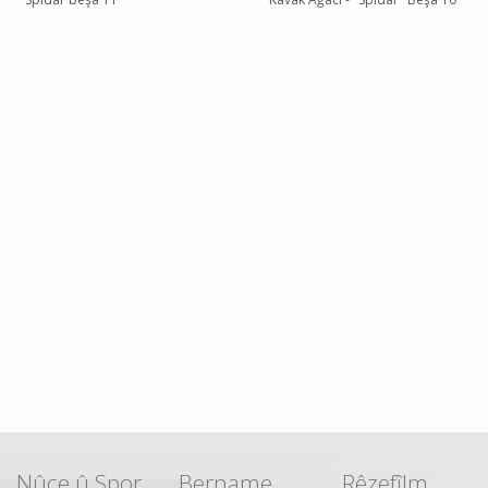
Nûçe û Spor
Bername
Rêzefîlm