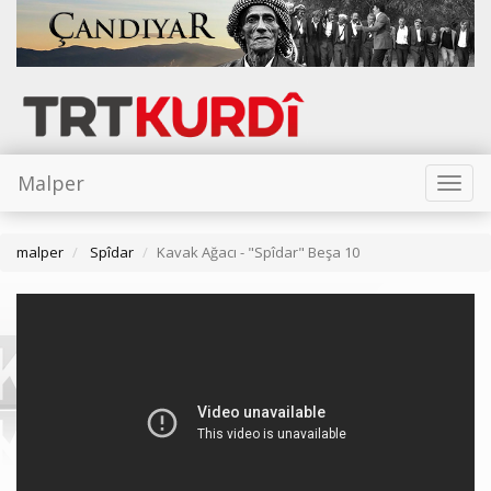
Malper
Toggl
naviga
malper
Spîdar
Kavak Ağacı - "Spîdar" Beşa 10