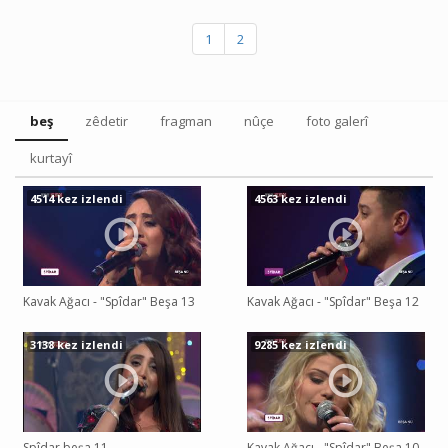
1
2
beş
zêdetir
fragman
nûçe
foto galerî
kurtayî
4514 kez izlendi
4563 kez izlendi
Kavak Ağacı - "Spîdar" Beşa 13
Kavak Ağacı - "Spîdar" Beşa 12
3138 kez izlendi
9285 kez izlendi
Spîdar beşa 11
Kavak Ağacı - "Spîdar" Beşa 10