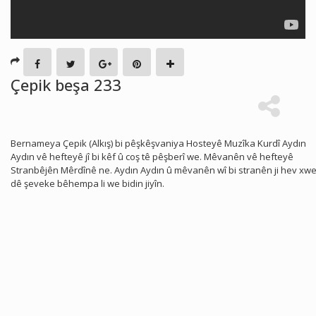
Çepik beşa 233
Bernameya Çepik (Alkış) bi pêşkêşvaniya Hosteyê Muzîka Kurdî Aydın
Aydın vê hefteyê jî bi kêf û coş tê pêşberî we. Mêvanên vê hefteyê
Stranbêjên Mêrdînê ne. Aydın Aydın û mêvanên wî bi stranên ji hev xwe
dê şeveke bêhempa li we bidin jiyîn.