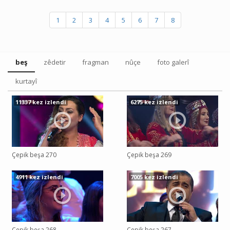
1
2
3
4
5
6
7
8
beş
zêdetir
fragman
nûçe
foto galerî
kurtayî
11337 kez izlendi
6275 kez izlendi
Çepik beşa 270
Çepik beşa 269
4911 kez izlendi
7005 kez izlendi
Çepik beşa 268
Çepik beşa 267