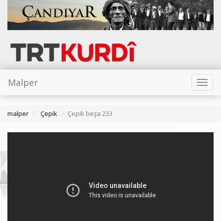
Malper
Toggl
naviga
malper
Çepik
Çepik beşa 233