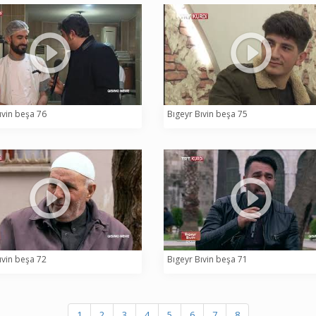
ıvin beşa 76
Bıgeyr Bıvin beşa 75
ıvin beşa 72
Bıgeyr Bıvin beşa 71
1
2
3
4
5
6
7
8