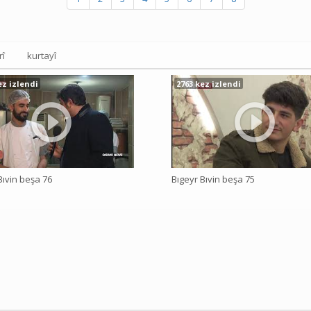
rî
kurtayî
ez izlendi
2763 kez izlendi
Bıvin beşa 76
Bıgeyr Bıvin beşa 75