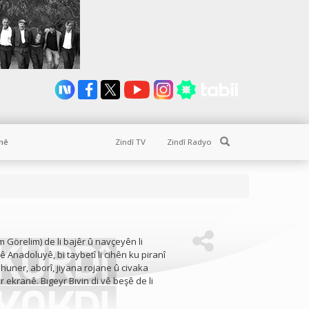
Search
nê
Zindî TV
Zindî Radyo
 Görelim) de li bajêr û navçeyên li
 Anadoluyê, bi taybetî li cihên ku piranî
, huner, aborî, jiyana rojane û civaka
ekranê. Bıgeyr Bıvin di vê beşê de li