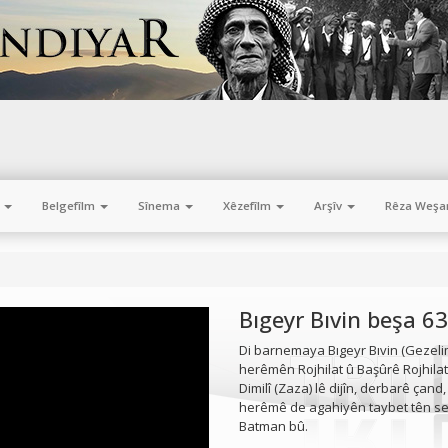
m
Belgefîlm
Sînema
Xêzefîlm
Arşîv
Rêza Weşa
Bıgeyr Bıvin beşa 63
Di barnemaya Bıgeyr Bıvin (Gezelim
herêmên Rojhilat û Başûrê Rojhilatê
Dimilî (Zaza) lê dijîn, derbarê çand
herêmê de agahiyên taybet tên ser 
Batman bû.