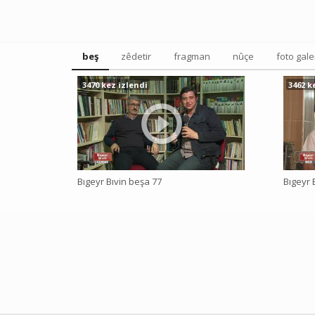
beş
zêdetir
fragman
nûçe
foto gale
3470 kez izlendi
3462 k
Bıgeyr Bıvin beşa 77
Bıgeyr 