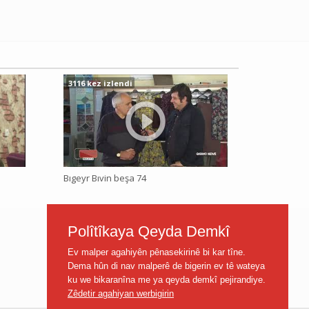
3116 kez izlendi
Bıgeyr Bıvin beşa 74
Polîtîkaya Qeyda Demkî
Ev malper agahiyên pênasekirinê bi kar tîne.
Dema hûn di nav malperê de bigerin ev tê wateya
ku we bikaranîna me ya qeyda demkî pejirandiye.
Zêdetir agahiyan werbigirin