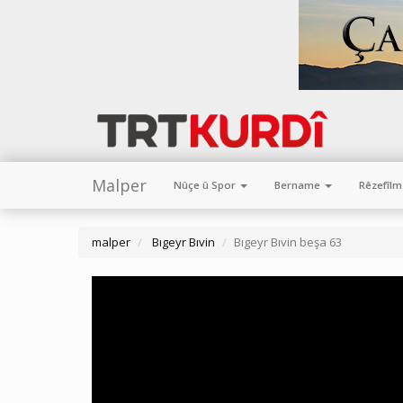
Malper
Nûçe û Spor
Bername
Rêzefîl
malper
Bıgeyr Bıvin
Bıgeyr Bıvin beşa 63