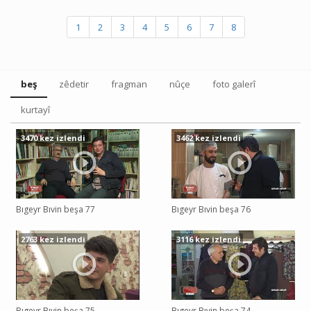
1
2
3
4
5
6
7
8
beş
zêdetir
fragman
nûçe
foto galerî
kurtayî
3470 kez izlendi
3462 kez izlendi
Bıgeyr Bıvin beşa 77
Bıgeyr Bıvin beşa 76
2763 kez izlendi
3116 kez izlendi
Bıgeyr Bıvin beşa 75
Bıgeyr Bıvin beşa 74