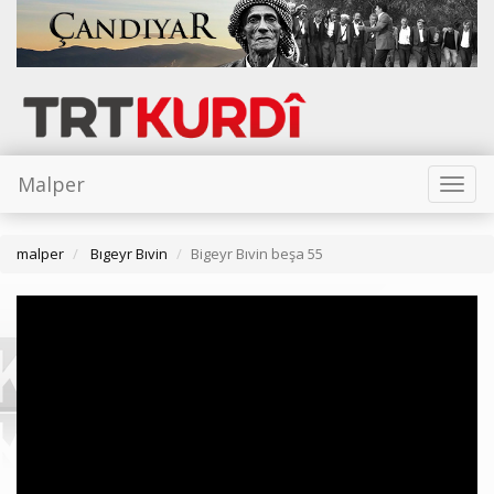
Malper
Toggl
naviga
malper
Bıgeyr Bıvin
Bigeyr Bıvin beşa 55