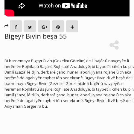
Bigeyr Bıvin beşa 55
Di barnemaya Bıgeyr Bıvin (Gezelim Görelim) de li bajêr û navçeyên li
herêmên Rojhilat û Başûrê Rojhilatê Anadoluyê, bi taybetî li cihên ku pir
Dimilî (Zaza) lê dijîn, derbarê çand, huner, aborî, jiyana rojane û civaka
herêmê de agahiyên taybet tên ser ekranê. Bıgeyr Bıvin di vê beşê de li
barnemaya Bıgeyr Bıvin (Gezelim Görelim) de li bajêr û navçeyên li
herêmên Rojhilat û Başûrê Rojhilatê Anadoluyê, bi taybetî li cihên ku pir
Dimilî (Zaza) lê dijîn, derbarê çand, huner, aborî, jiyana rojane û civaka
herêmê de agahiyên taybet tên ser ekranê. Bıgeyr Bıvin di vê beşê de li
Adıyaman Gerger ra bû.