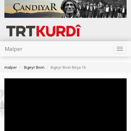
Malper
Toggl
naviga
malper
Bıgeyr Bıvin
Bıgeyr Bıvin Beşa 16