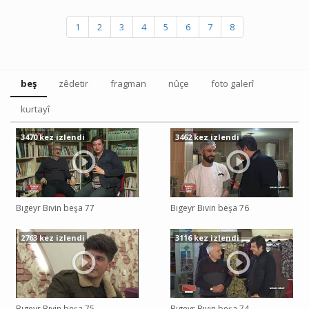
1
2
3
4
5
6
7
8
beş
zêdetir
fragman
nûçe
foto galerî
kurtayî
3470 kez izlendi
3462 kez izlendi
Bıgeyr Bıvin beşa 77
Bıgeyr Bıvin beşa 76
2763 kez izlendi
3116 kez izlendi
Bıgeyr Bıvin beşa 75
Bıgeyr Bıvin beşa 74