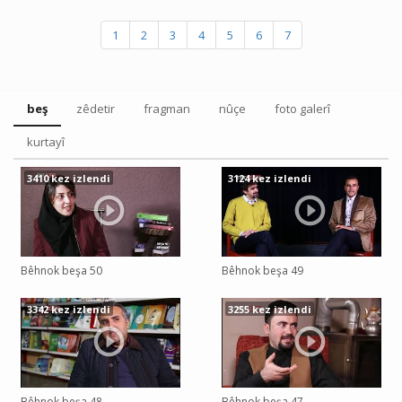
1
2
3
4
5
6
7
beş
zêdetir
fragman
nûçe
foto galerî
kurtayî
3410 kez izlendi
3124 kez izlendi
Bêhnok beşa 50
Bêhnok beşa 49
3342 kez izlendi
3255 kez izlendi
Bêhnok beşa 48
Bêhnok beşa 47