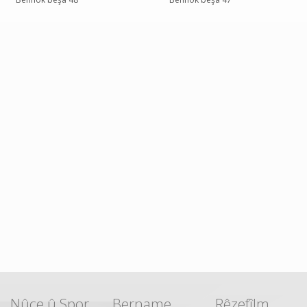
Nûçe û Spor
Bername
Rêzefîlm