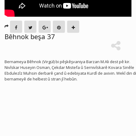
Bêhnok beşa 37
Bernameya Bêhnok (Virgül) bi pêşkêşvaniya Barzan M.Ali dest pê kir.
Nivîskar Huseyin Osman, Çekdar Mistefa û Sernivîskarê Kovara Sinêle
Ebdulezîz Muhsin derbarê çand û edebiyata Kurdî de axivin. Wekî din d
bernameyê de helbest û stran jî hebûn.