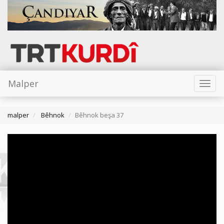
Malper
Toggl
naviga
malper
Bêhnok
Bêhnok beşa 37