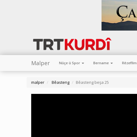
Malper
Nûçe û Spor
Bername
Rêzefîl
malper
Bêasteng
Bêasteng beşa 25