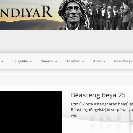
m
Belgefîlm
Sînema
Xêzefîlm
Arşîv
Rêza Weşa
Bêasteng beşa 25
Ezm û xîreta astengdaran hemû as
Bêasteng (Engelsiz) bi serpêhatiy
we.