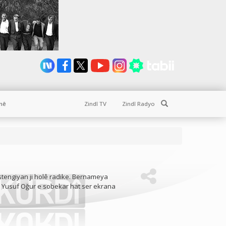
Search
nê
Zindî TV
Zindî Radyo
tengiyan ji holê radike. Bernameya
a Yusuf Oğur e sobekar hat ser ekrana