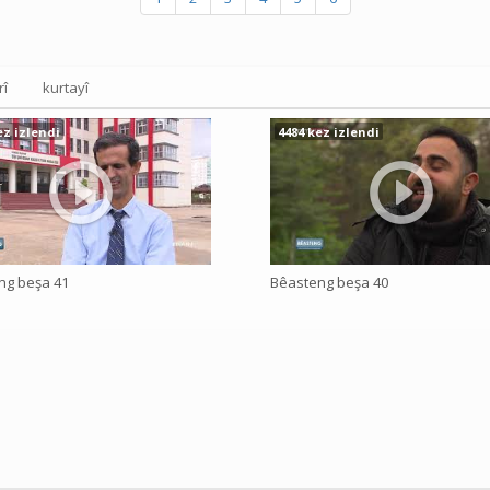
rî
kurtayî
ez izlendi
4484 kez izlendi
ng beşa 41
Bêasteng beşa 40