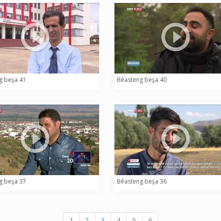
g beşa 41
Bêasteng beşa 40
g beşa 37
Bêasteng beşa 36
1
2
3
4
5
6