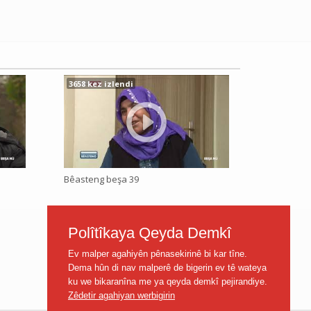
3658 kez izlendi
Bêasteng beşa 39
Polîtîkaya Qeyda Demkî
Ev malper agahiyên pênasekirinê bi kar tîne.
Dema hûn di nav malperê de bigerin ev tê wateya
ku we bikaranîna me ya qeyda demkî pejirandiye.
Zêdetir agahiyan werbigirin