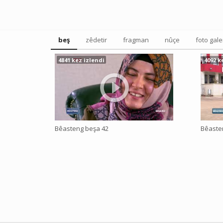
beş
zêdetir
fragman
nûçe
foto gale
4841 kez izlendi
4092 k
Bêasteng beşa 42
Bêaste